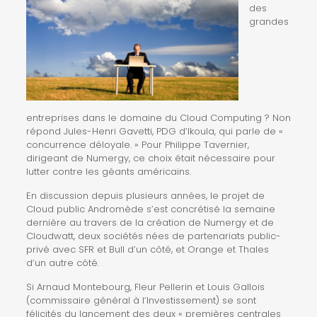
des
grandes
entreprises dans le domaine du Cloud Computing ? Non
répond Jules-Henri Gavetti, PDG d’Ikoula, qui parle de «
concurrence déloyale. » Pour Philippe Tavernier,
dirigeant de Numergy, ce choix était nécessaire pour
lutter contre les géants américains.
En discussion depuis plusieurs années, le projet de
Cloud public Andromède s’est concrétisé la semaine
dernière au travers de la création de
Numergy
et de
Cloudwatt
, deux sociétés nées de partenariats public-
privé avec
SFR et Bull
d’un côté, et
Orange et Thales
d’un autre côté.
Si Arnaud Montebourg, Fleur Pellerin et Louis Gallois
(commissaire général à l’Investissement)
se sont
félicités
du lancement des deux « premières centrales