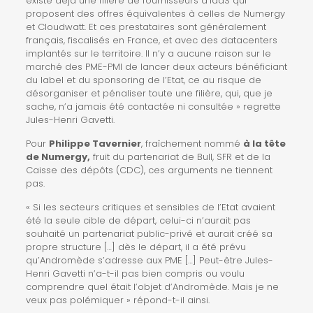
existe déjà une filière de fournisseurs d’IaaS qui
proposent des offres équivalentes à celles de Numergy
et Cloudwatt. Et ces prestataires sont généralement
français, fiscalisés en France, et avec des datacenters
implantés sur le territoire. Il n’y a aucune raison sur le
marché des PME-PMI de lancer deux acteurs bénéficiant
du label et du sponsoring de l’Etat, ce au risque de
désorganiser et pénaliser toute une filière, qui, que je
sache, n’a jamais été contactée ni consultée » regrette
Jules-Henri Gavetti.
Pour
Philippe Tavernier
, fraîchement nommé
à la tête
de Numergy,
fruit du partenariat de Bull, SFR et de la
Caisse des dépôts (CDC), ces arguments ne tiennent
pas.
« Si les secteurs critiques et sensibles de l’Etat avaient
été la seule cible de départ, celui-ci n’aurait pas
souhaité un partenariat public-privé et aurait créé sa
propre structure […] dès le départ, il a été prévu
qu’Andromède s’adresse aux PME […] Peut-être Jules-
Henri Gavetti n’a-t-il pas bien compris ou voulu
comprendre quel était l’objet d’Andromède. Mais je ne
veux pas polémiquer » répond-t-il ainsi.