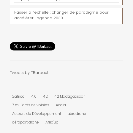
Passer à l’échelle : changer de paradigme pour
accélérer l’agenda 2030
Tweets by TBarbaut
2africa
4.0
42
42 Madagacscar
7 milliards de voisins
Accra
Acteurs du Développement
aérodrone
aéroport drone
Afric'up