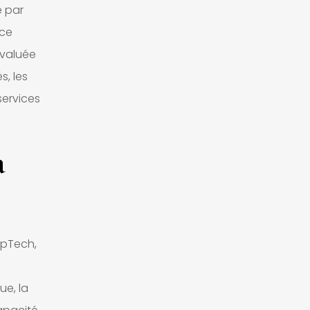
e par
nce
évaluée
s, les
services
a
epTech,
ue, la