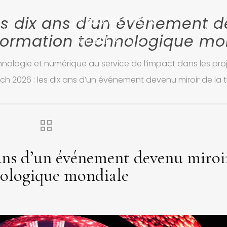
es dix ans d’un événement d
TIQUES
NUM
formation technologique mo
hnologie et numérique au service de l’impact dans les proj
ch 2026 : les dix ans d’un événement devenu miroir de l
 ans d’un événement devenu miroi
nologique mondiale