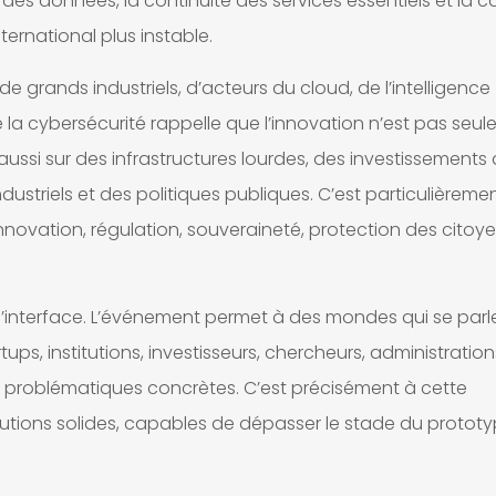
 des données, la continuité des services essentiels et la 
ernational plus instable.
grands industriels, d’acteurs du cloud, de l’intelligence
 de la cybersécurité rappelle que l’innovation n’est pas seu
 aussi sur des infrastructures lourdes, des investissements
striels et des politiques publiques. C’est particulièremen
innovation, régulation, souveraineté, protection des citoye
d’interface. L’événement permet à des mondes qui se parl
ups, institutions, investisseurs, chercheurs, administration
de problématiques concrètes. C’est précisément à cette
utions solides, capables de dépasser le stade du protot