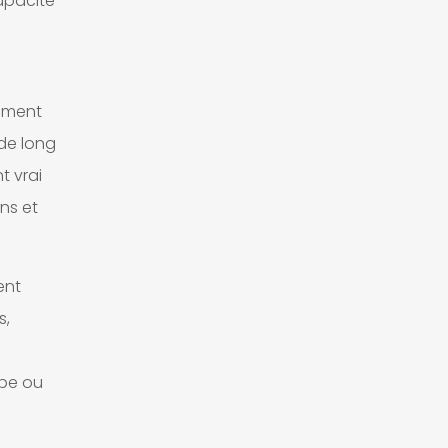
capacité
lement
 de long
t vrai
ns et
ent
s,
ype ou