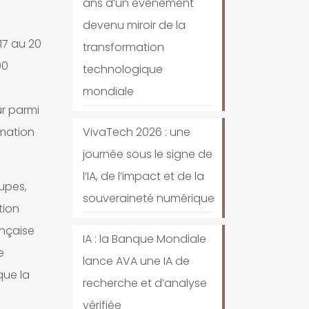
ans d’un événement
devenu miroir de la
17 au 20
transformation
00
technologique
mondiale
ur parmi
VivaTech 2026 : une
rmation
journée sous le signe de
l’IA, de l’impact et de la
upes,
souveraineté numérique
tion
ançaise
IA : la Banque Mondiale
e
lance AVA une IA de
que la
recherche et d’analyse
vérifiée