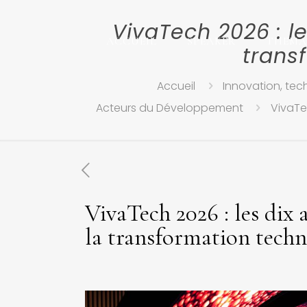
VivaTech 2026 : l
ACCUEIL
SPEAKER
THEMA
trans
Accueil
Innovation, tec
Acteurs du Développement
VivaTe
VivaTech 2026 : les dix
la transformation tech