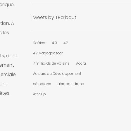
érique,
Tweets by TBarbaut
tion. À
c les
2africa
4.0
42
42 Madagacscar
ts, dont
7 milliards de voisins
Accra
ulement
Acteurs du Développement
erciale
on :
aérodrone
aéroport drone
ètes.
Afric'up