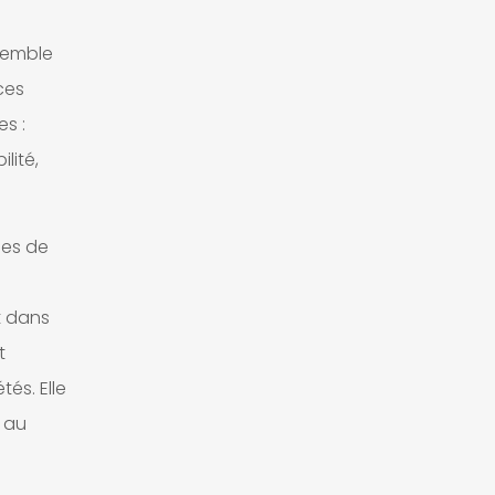
 semble
ces
s :
lité,
nes de
t dans
t
tés. Elle
, au