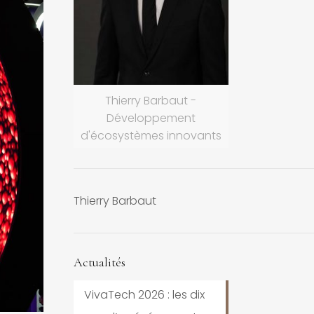
Thierry Barbaut -
Développement
d'écosystèmes innovants
Thierry Barbaut
Actualités
VivaTech 2026 : les dix