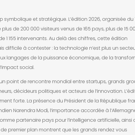
p symbolique et stratégique. L’édition 2026, organisée du 
lé plus de 200 000 visiteurs venus de 165 pays, plus de 15 0
e 1 155 intervenants. Au delà des chiffres, cette édition
 difficile à contester : la technologie n’est plus un secte
ipaux langages de la puissance économique, de la transfo
l’impact social.
n point de rencontre mondial entre startups, grands gro
heurs, décideurs politiques et acteurs de l’innovation. L’édi
ement forte. La présence du Président de la République fr
ndien Narendra Modi, l’importance accordée à l’Allemagn
mme partenaire pays pour l’intelligence artificielle, ainsi 
x de premier plan montrent que les grands rendez vous