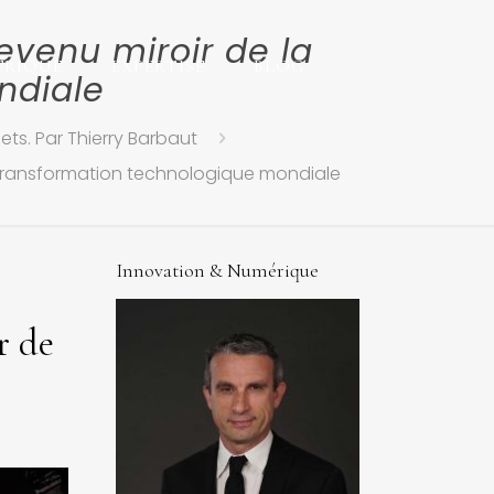
evenu miroir de la
ERIQUE
EXPERTISE
BLOG
ndiale
ets. Par Thierry Barbaut
a transformation technologique mondiale
Innovation & Numérique
r de