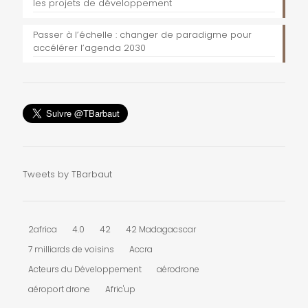
les projets de développement
Passer à l’échelle : changer de paradigme pour
accélérer l’agenda 2030
Tweets by TBarbaut
2africa
4.0
42
42 Madagacscar
7 milliards de voisins
Accra
Acteurs du Développement
aérodrone
aéroport drone
Afric'up