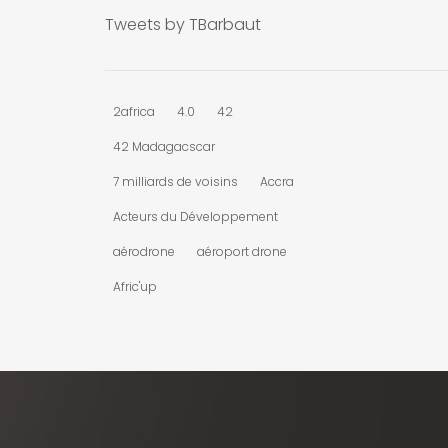
Tweets by TBarbaut
2africa
4.0
42
42 Madagacscar
7 milliards de voisins
Accra
Acteurs du Développement
aérodrone
aéroport drone
Afric'up