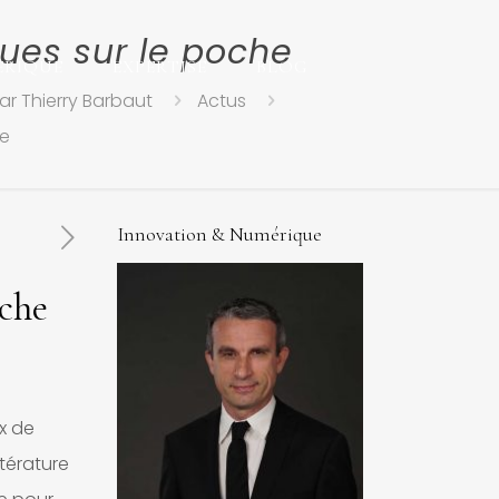
ques sur le poche
ERIQUE
EXPERTISE
BLOG
ar Thierry Barbaut
Actus
he
Innovation & Numérique
oche
ix de
ttérature