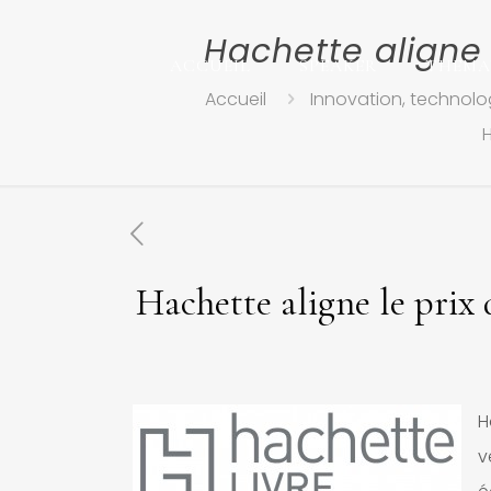
Hachette aligne 
ACCUEIL
SPEAKER
THEMA
Accueil
Innovation, technolog
H
Hachette aligne le prix 
H
v