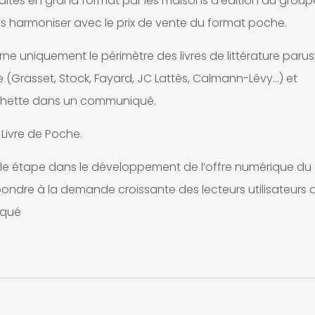
dités en grand format par les maisons d’édition du group
es harmoniser avec le prix de vente du format poche.
ne uniquement le périmètre des livres de littérature parus
(Grasset, Stock, Fayard, JC Lattès, Calmann-Lévy…) et
achette dans un communiqué.
Livre de Poche.
lle étape dans le développement de l’offre numérique du
pondre à la demande croissante des lecteurs utilisateurs 
iqué