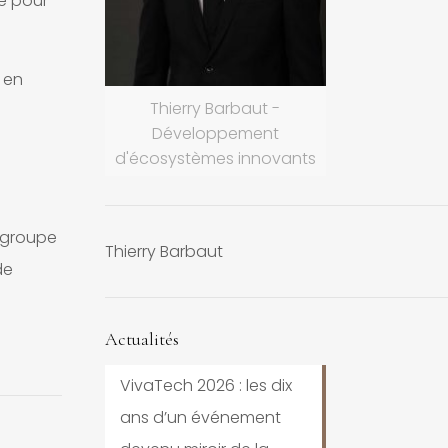
e pour
 en
Thierry Barbaut -
Développement
d'écosystèmes innovants
 groupe
Thierry Barbaut
de
Actualités
VivaTech 2026 : les dix
ans d’un événement