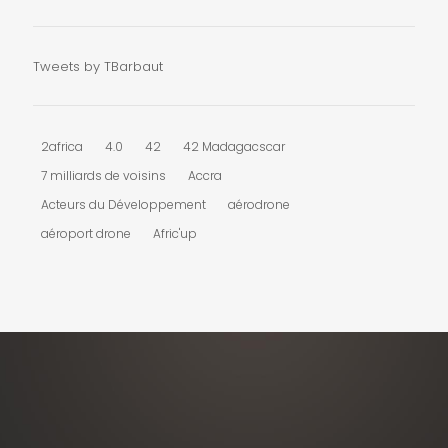
Tweets by TBarbaut
2africa
4.0
42
42 Madagacscar
7 milliards de voisins
Accra
Acteurs du Développement
aérodrone
aéroport drone
Afric'up