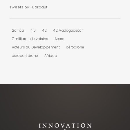
Tweets by TBarbaut
2africa
4.0
42
42 Madagacscar
7 milliards de voisins
Accra
Acteurs du Développement
aérodrone
aéroport drone
Afric'up