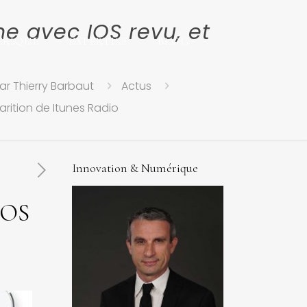
e avec IOS revu, et
ERIQUE
EXPERTISE
BLOG
ar Thierry Barbaut
Actus
rition de Itunes Radio
Innovation & Numérique
IOS