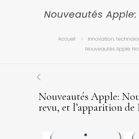
Nouveautés Apple: 
ACCUEIL
SPEAKER
THEMA
Accueil
Innovation, technolog
Nouveautés Apple: Nou
Nouveautés Apple: Nou
revu, et l’apparition de