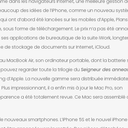
me dans les navigateurs Internet, une meilleure gestion d
si beaucoup des idées de l’iPhone, comme un nouveau syst
 qui ont d’abord été lancées sur les mobiles d’Apple, Plans
ne, sous forme de téléchargement. Le prix n’a pas été anno
 ses applications de bureautique de la suite iWork, longt
ice de stockage de documents sur Internet, iCloud.
u MacBook Air, son ordinateur portable, dont la batterie s
 pouvez regarder toute la trilogie du
Seigneur des annea
eting d’Apple. La nouvelle gamme sera distribuée immédia
Plus impressionnant, il a enfin mis à jour le Mac Pro, son
apparence a été totalement revue. Ce Mac sera assemblé 
 de nouveaux smartphones. L’iPhone 5S et le nouvel iPhone