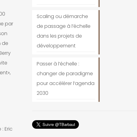
600
Scaling ou démarche
ue par
de passage à l’échelle
son
dans les projets de
n de
développement
Berry
vite
Passer à l’échelle :
ent»,
changer de paradigme
pour accélérer l’agenda
2030
: Eric