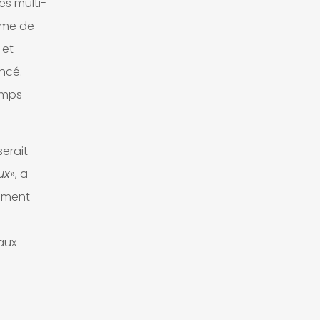
es multi-
ème de
 et
ncé.
emps
erait
ux
», a
tement
aux