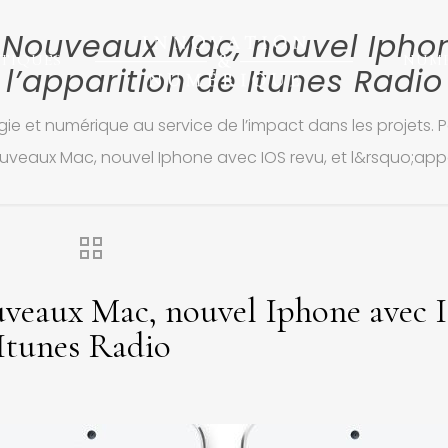
Nouveaux Mac, nouvel Iphon
TIQUES
NUM
l’apparition de Itunes Radio
ie et numérique au service de l’impact dans les projets. P
veaux Mac, nouvel Iphone avec IOS revu, et l&rsquo;appa
veaux Mac, nouvel Iphone avec 
 Itunes Radio