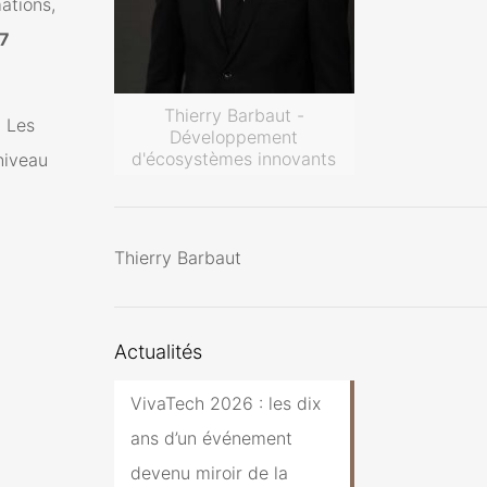
ations,
7
Thierry Barbaut -
. Les
Développement
d'écosystèmes innovants
niveau
Thierry Barbaut
Actualités
VivaTech 2026 : les dix
ans d’un événement
devenu miroir de la