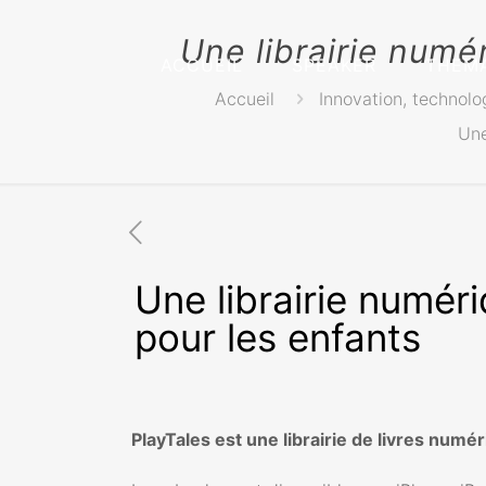
Une librairie numé
ACCUEIL
SPEAKER
THEM
Accueil
Innovation, technolo
Une
Une librairie numér
pour les enfants
PlayTales est une librairie de livres num