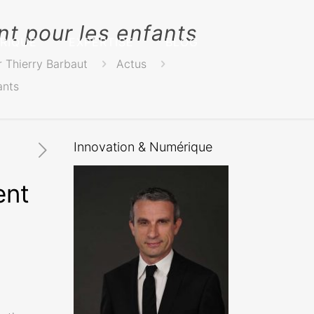
nt pour les enfants
RIQUE
EXPERTISE
BLOG
r Thierry Barbaut
Actus
ants
Innovation & Numérique
ent