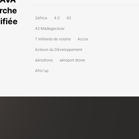
erche
2africa
4.0
42
ifiée
42 Madagacscar
7 milliards de voisins
Accra
Acteurs du Développement
aérodrone
aéroport drone
Afric'up