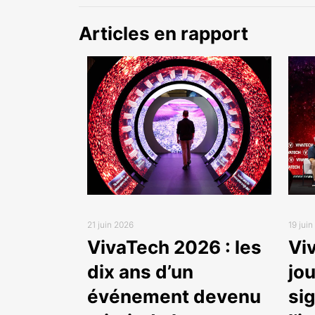
Articles en rapport
21 juin 2026
19 jui
VivaTech 2026 : les
Vi
dix ans d’un
jo
événement devenu
sig