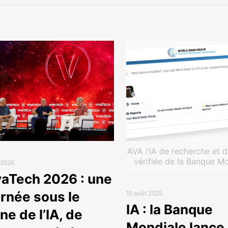
AVA l'IA de recherche et d
vérifiée de la Banque M
n 2026
vaTech 2026 : une
urnée sous le
10 août 2025
IA : la Banque
ne de l’IA, de
Mondiale lance