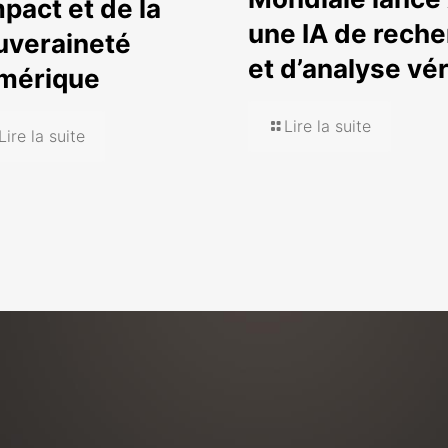
mpact et de la
une IA de rech
uveraineté
et d’analyse vér
mérique
Lire la suite
Lire la suite