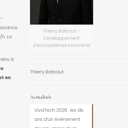
 –
uissance
Thierry Barbaut -
/h. La
Développement
d'écosystèmes innovants
reins à
de
Thierry Barbaut
et en
Actualités
VivaTech 2026 : les dix
ans d’un événement