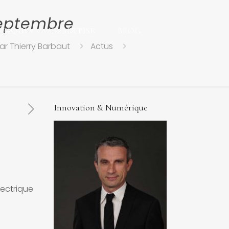
septembre
ERIQUE
EXPERTISE
BLOG
ar Thierry Barbaut
Actus
Innovation & Numérique
lectrique