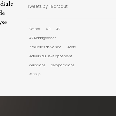
diale
Tweets by TBarbaut
de
yse
2africa
4.0
42
42 Madagacscar
7 milliards de voisins
Accra
Acteurs du Développement
aérodrone
aéroport drone
Afric'up