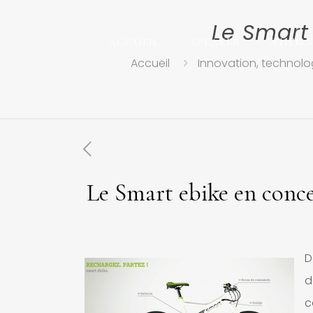
Le Smart
ACCUEIL
SPEAKER
THEMA
Accueil
Innovation, technolog
Le Smart ebike en conce
D
c