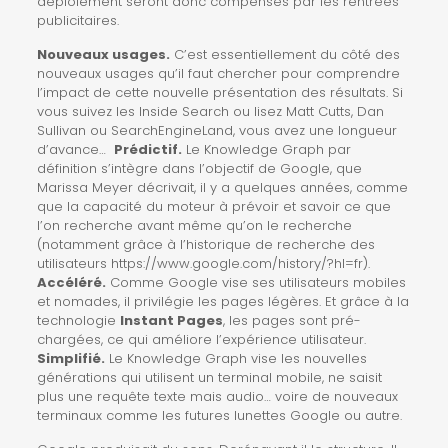
déploiement seront donc compensés par les rentrées
publicitaires.
Nouveaux usages.
C’est essentiellement du côté des
nouveaux usages qu’il faut chercher pour comprendre
l’impact de cette nouvelle présentation des résultats. Si
vous suivez les Inside Search ou lisez Matt Cutts, Dan
Sullivan ou SearchEngineLand, vous avez une longueur
d’avance…
Prédictif.
Le Knowledge Graph par
définition s’intègre dans l’objectif de Google, que
Marissa Meyer décrivait, il y a quelques années, comme
que la capacité du moteur à prévoir et savoir ce que
l’on recherche avant même qu’on le recherche
(notamment grâce à l’historique de recherche des
utilisateurs
https://www.google.com/history/?hl=fr
).
Accéléré.
Comme Google vise ses utilisateurs mobiles
et nomades, il privilégie les pages légères. Et grâce à la
technologie
Instant Pages
, les pages sont pré-
chargées, ce qui améliore l’expérience utilisateur.
Simplifié.
Le Knowledge Graph vise les nouvelles
générations qui utilisent un terminal mobile, ne saisit
plus une requête texte mais audio… voire de nouveaux
terminaux comme les futures lunettes Google ou autre.