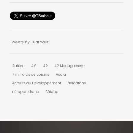
Tweets by TBarbaut
2africa
4.0
42
42 Madagacscar
7 milliards de voisins
Accra
Acteurs du Développement
aérodrone
aéroport drone
Afric'up