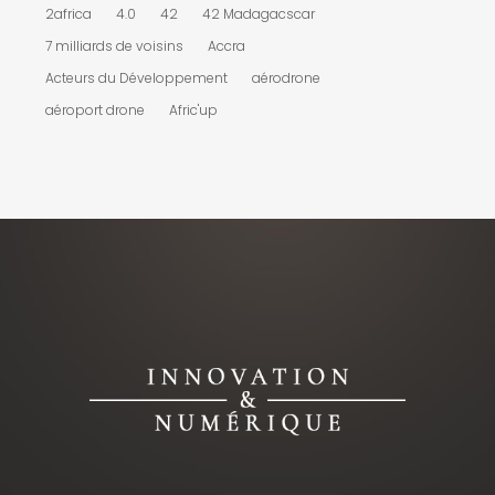
2africa
4.0
42
42 Madagacscar
7 milliards de voisins
Accra
Acteurs du Développement
aérodrone
aéroport drone
Afric'up