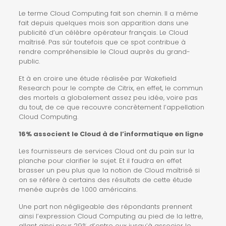
Le terme
Cloud Computing
fait son chemin. Il a même
fait depuis quelques mois son apparition dans une
publicité d’un célèbre opérateur français. Le Cloud
maîtrisé. Pas sûr toutefois que
ce spot
contribue à
rendre compréhensible le Cloud auprès du grand-
public.
Et à en croire
une étude
réalisée par
Wakefield
Research
pour le compte de Citrix, en effet, le commun
des mortels a globalement assez peu idée, voire pas
du tout, de ce que recouvre concrètement l’appellation
Cloud Computing.
16% associent le Cloud à de l’informatique en ligne
Les fournisseurs de services Cloud ont du pain sur la
planche pour clarifier le sujet. Et il faudra en effet
brasser un peu plus que la notion de Cloud maîtrisé si
on se réfère à certains des résultats de cette étude
menée auprès de 1.000 américains.
Une part non négligeable des répondants prennent
ainsi l’expression Cloud Computing
au pied de la lettre
,
allant ainsi pour 29% d’entre eux jusqu’à associer le