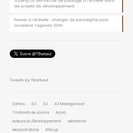
Scaling ou démarche de passage à l’échelle dans
les projets de développement
Passer à l’échelle : changer de paradigme pour
accélérer l’agenda 2030
Tweets by TBarbaut
2africa
4.0
42
42 Madagacscar
7 milliards de voisins
Accra
Acteurs du Développement
aérodrone
aéroport drone
Afric'up