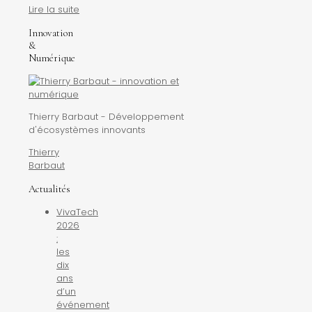
Lire la suite
Innovation
&
Numérique
Thierry Barbaut - Développement
d'écosystèmes innovants
Thierry
Barbaut
Actualités
VivaTech
2026
:
les
dix
ans
d’un
événement