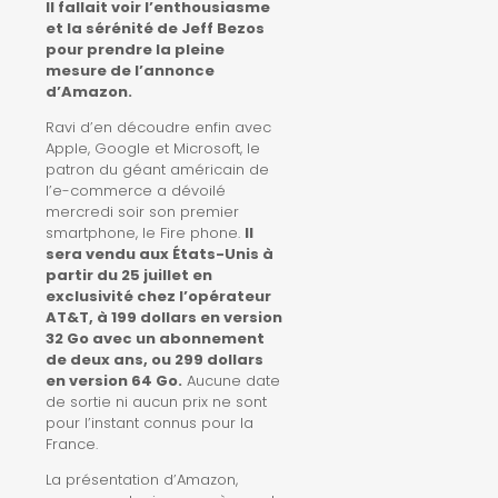
Il fallait voir l’enthousiasme
et la sérénité de Jeff Bezos
pour prendre la pleine
mesure de l’annonce
d’Amazon.
Ravi d’en découdre enfin avec
Apple, Google et Microsoft, le
patron du géant américain de
l’e-commerce a dévoilé
mercredi soir son premier
smartphone, le Fire phone.
Il
sera vendu aux États-Unis à
partir du 25 juillet en
exclusivité chez l’opérateur
AT&T, à 199 dollars en version
32 Go avec un abonnement
de deux ans, ou 299 dollars
en version 64 Go.
Aucune date
de sortie ni aucun prix ne sont
pour l’instant connus pour la
France.
La présentation d’Amazon,