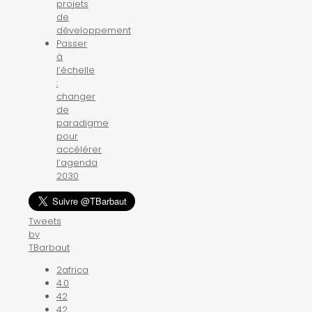
projets
de
développement
Passer
à
l’échelle
:
changer
de
paradigme
pour
accélérer
l’agenda
2030
Tweets
by
TBarbaut
2africa
4.0
42
42