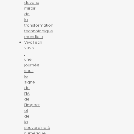
devenu
miroir
de
la
transformation
technologique
mondiale
VivaTech
2026
:
une
journée
sous
le
signe
de
l’IA,
de
l’impact
et
de
la
souveraineté
numérique