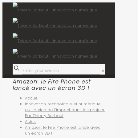
✕
Amazon: le Fire Phone est
lancé avec un écran 3D !
Accueil
Innovation, technologie et numérique
au service de l’impact dans les projets.
Par Thierry Barbaut
Actus
Amazon: le Fire Phone est lancé avec
un écran 3D !