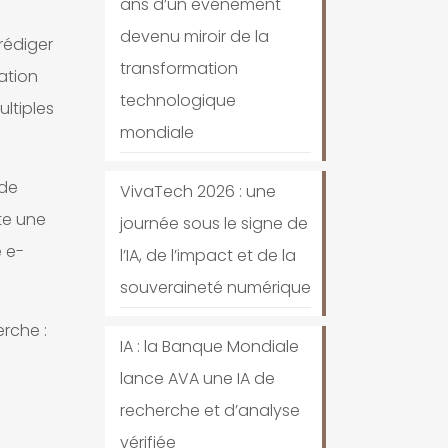
ans d’un événement
devenu miroir de la
rédiger
transformation
ation
technologique
ltiples
mondiale
 de
VivaTech 2026 : une
te une
journée sous le signe de
e e-
l’IA, de l’impact et de la
souveraineté numérique
rche :
IA : la Banque Mondiale
lance AVA une IA de
recherche et d’analyse
vérifiée