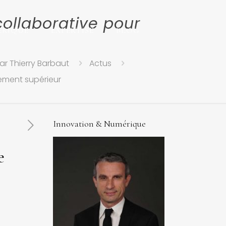
collaborative pour
ERIQUE
EXPERTISE
BLOG
ar Thierry Barbaut
Actus
nement supérieur
Innovation & Numérique
e