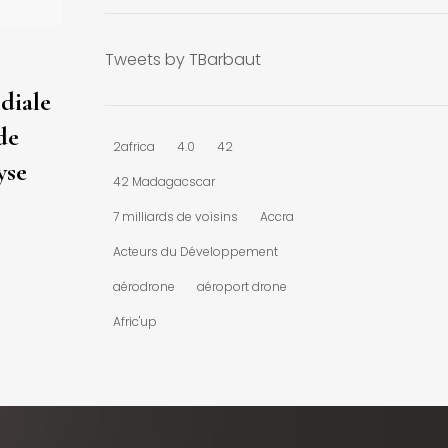
Tweets by TBarbaut
diale
de
2africa
4.0
42
yse
42 Madagacscar
7 milliards de voisins
Accra
Acteurs du Développement
aérodrone
aéroport drone
Afric'up