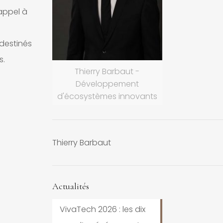
’appel à
destinés
s.
Thierry Barbaut -
Développement
d'écosystèmes innovants
Thierry Barbaut
Actualités
VivaTech 2026 : les dix