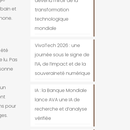
devenu miroir de la
bain et
transformation
phone.
technologique
mondiale
VivaTech 2026 : une
 été
journée sous le signe de
e lu. Pas
l’IA, de l’impact et de la
rsonne
souveraineté numérique
 un
IA : la Banque Mondiale
ont
lance AVA une IA de
lms pour
recherche et d’analyse
ges.
vérifiée