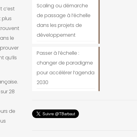
Scaling ou démarche
t c’est
de passage à l’échelle
 plus
dans les projets de
 trouvent
développement
ans le
 prouver
Passer à l’échelle :
t qu’ils
changer de paradigme
pour accélérer l’agenda
ançaise.
2030
 sur 28
eurs de
lus