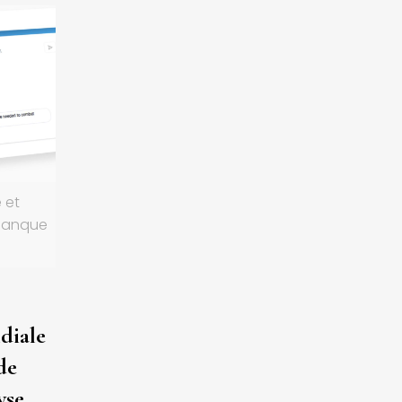
 et
 Banque
diale
de
yse