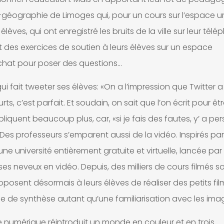
-géographie de Limoges qui, pour un cours sur l’espace ur
élèves, qui ont enregistré les bruits de la ville sur leur télé
des exercices de soutien à leurs élèves sur un espace
 chat pour poser des questions…
fait tweeter ses élèves: «On a l’impression que Twitter a
, c’est parfait. Et soudain, on sait que l’on écrit pour êtr
liquent beaucoup plus, car, «si je fais des fautes, y’ a pe
. Des professeurs s’emparent aussi de la vidéo. Inspirés par
e université entièrement gratuite et virtuelle, lancée par
ses neveux en vidéo. Depuis, des milliers de cours filmés s
oposent désormais à leurs élèves de réaliser des petits fi
ice de synthèse autant qu’une familiarisation avec les ima
e numérique réintroduit un monde en couleur et en trois