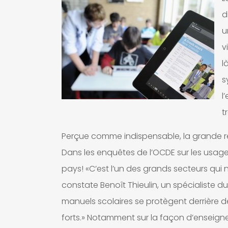
d
u
v
l
s
l
t
Perçue comme indispensable, la grande ré
Dans les enquêtes de l’OCDE sur les usage
pays! «C’est l’un des grands secteurs qu
constate Benoît Thieulin, un spécialiste d
manuels scolaires se protègent derrière de 
forts.» Notamment sur la façon d’enseigne