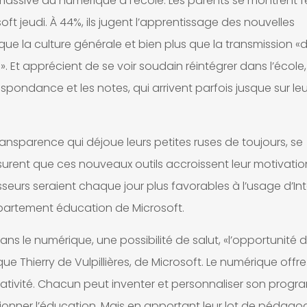
e massive du numérique à l’école. Les parents se montrent f
ft jeudi. À 44%, ils jugent l’apprentissage des nouvelles
ue la culture générale et bien plus que la transmission «
. Et apprécient de se voir soudain réintégrer dans l’école, 
espondance et les notes, qui arrivent parfois jusque sur leu
transparence qui déjoue leurs petites ruses de toujours, se
urent que ces nouveaux outils accroissent leur motivatio
sseurs seraient chaque jour plus favorables à l’usage d’Int
épartement éducation de Microsoft.
ans le numérique, une possibilité de salut, «l’opportunité 
que Thierry de Vulpillières, de Microsoft. Le numérique offr
ativité. Chacun peut inventer et personnaliser son progr
utionner l’éducation. Mais en apportant leur lot de pédago