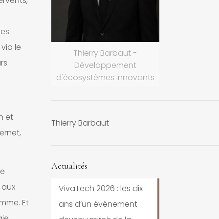
ervents,
des
via le
Thierry Barbaut -
rs
Développement
d'écosystèmes innovants
n et
Thierry Barbaut
ernet,
Actualités
de
e aux
VivaTech 2026 : les dix
amme. Et
ans d’un événement
gie