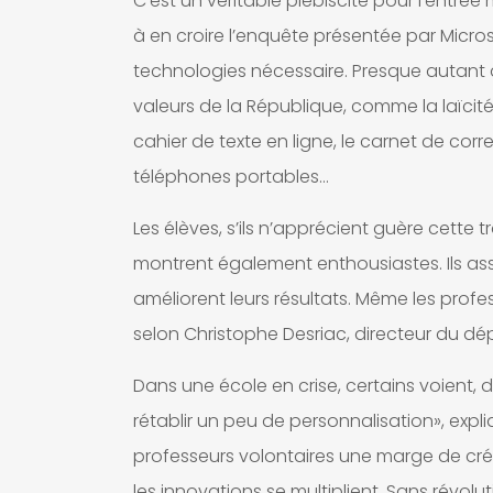
C’est un véritable plébiscite pour l’entré
à en croire l’enquête présentée par Microso
technologies nécessaire. Presque autant q
valeurs de la République, comme la laïcité»
cahier de texte en ligne, le carnet de corr
téléphones portables…
Les élèves, s’ils n’apprécient guère cette 
montrent également enthousiastes. Ils ass
améliorent leurs résultats. Même les profe
selon Christophe Desriac, directeur du d
Dans une école en crise, certains voient, d
rétablir un peu de personnalisation», expli
professeurs volontaires une marge de cré
les innovations se multiplient. Sans révol