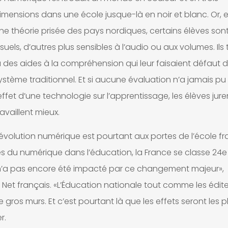
imensions dans une école jusque-là en noir et blanc. Or, e
ne théorie prisée des pays nordiques, certains élèves sont
isuels, d’autres plus sensibles à l’audio ou aux volumes. Ils
à des aides à la compréhension qui leur faisaient défaut d
ystème traditionnel. Et si aucune évaluation n’a jamais pu
’effet d’une technologie sur l’apprentissage, les élèves juren
ravaillent mieux.
volution numérique est pourtant aux portes de l’école fr
s du numérique dans l’éducation, la France se classe 24e
i n’a pas encore été impacté par ce changement majeur»,
u Net français. «L’Éducation nationale tout comme les édit
gros murs. Et c’est pourtant là que les effets seront les p
r.