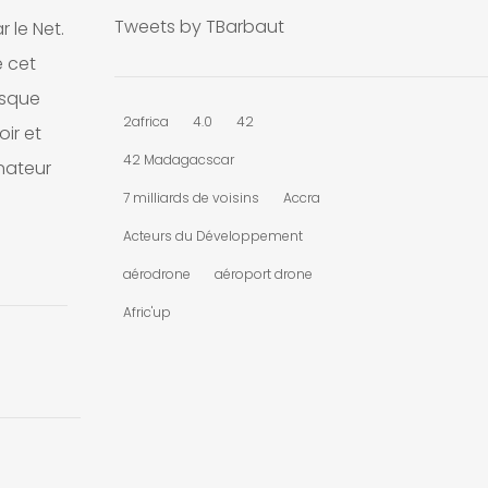
Tweets by TBarbaut
 le Net.
e cet
esque
2africa
4.0
42
ir et
42 Madagacscar
nateur
7 milliards de voisins
Accra
Acteurs du Développement
aérodrone
aéroport drone
Afric'up