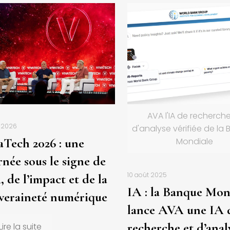
AVA l'IA de recherche
n 2026
d'analyse vérifiée de la
aTech 2026 : une
Mondiale
rnée sous le signe de
10 août 2025
, de l’impact et de la
IA : la Banque Mon
veraineté numérique
lance AVA une IA 
recherche et d’anal
Lire la suite