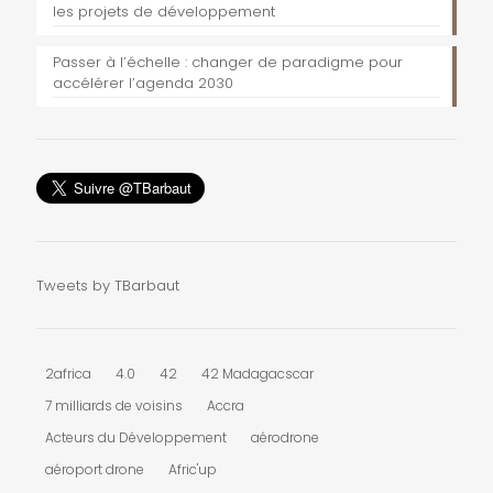
les projets de développement
Passer à l’échelle : changer de paradigme pour
accélérer l’agenda 2030
Tweets by TBarbaut
2africa
4.0
42
42 Madagacscar
7 milliards de voisins
Accra
Acteurs du Développement
aérodrone
aéroport drone
Afric'up