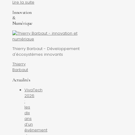
Lire la suite
Innovation
&
Numérique
Thierry Barbaut - Développement
d'écosystèmes innovants
Thierry
Barbaut
Actualités
VivaTech
2026
:
les
dix
ans
d’un
événement