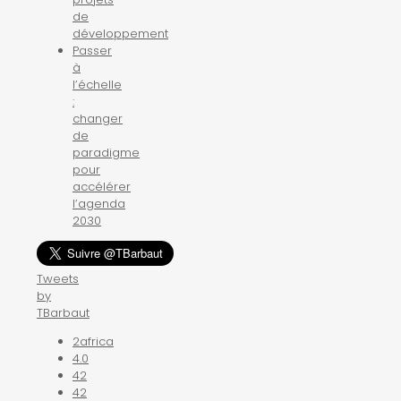
de
développement
Passer
à
l’échelle
:
changer
de
paradigme
pour
accélérer
l’agenda
2030
Tweets
by
TBarbaut
2africa
4.0
42
42