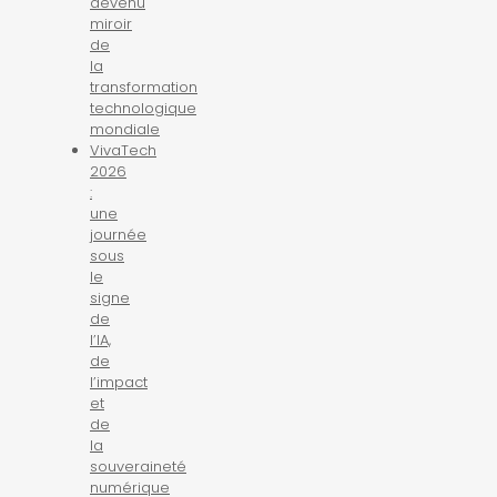
devenu
miroir
de
la
transformation
technologique
mondiale
VivaTech
2026
:
une
journée
sous
le
signe
de
l’IA,
de
l’impact
et
de
la
souveraineté
numérique