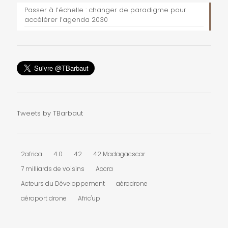
Passer à l’échelle : changer de paradigme pour
accélérer l’agenda 2030
Tweets by TBarbaut
2africa
4.0
42
42 Madagacscar
7 milliards de voisins
Accra
Acteurs du Développement
aérodrone
aéroport drone
Afric'up