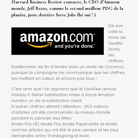
Harvard Business Review consacre, le CEO d’Amazon
monde, Jeff Bezos, comme le second
meilleur PDG de la
planète
, juste derrière Steve Jobs (hé oui ! ).
De son
côté la
firme de
Seattle
lâche
les
chiffres
traditionnels de fin d’année avec un zeste de Cocorico,
puisque la compagnie ne communique que les chiffres
les mettant en valeur et encore pas tous !
C’est ainsi que l’on apprend que le ForeSee annual
Holiday E-Retail Satisfaction Index a sacré Amazon
numéro un de la satisfaction client.
D’autres chiffres attirent l’attention : 26.5 millions
d’articles ont été commandés au niveau monde
pendant la période des fêtes.
Kindle Fire HD, Kindle Fire, Kindle Paperwhite et Kindle
sont les articles qui ont été le plus vendus et les plus
demandés entre Thanksgiving et Noël.