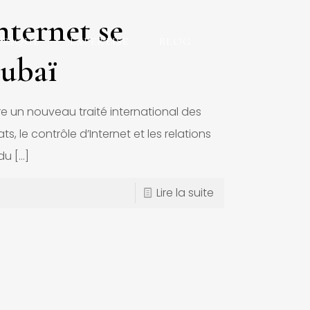
nternet se
ERIQUE
EXPERTISE
BLOG
Dubaï
 un nouveau traité international des
, le contrôle d’Internet et les relations
 du
[…]
Lire la suite