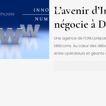
L’avenir d’I
TIQUES
NUM
négocie à 
Une agence de l’ONU prépare
télécoms. Au cœur des débats
entre opérateurs et géants