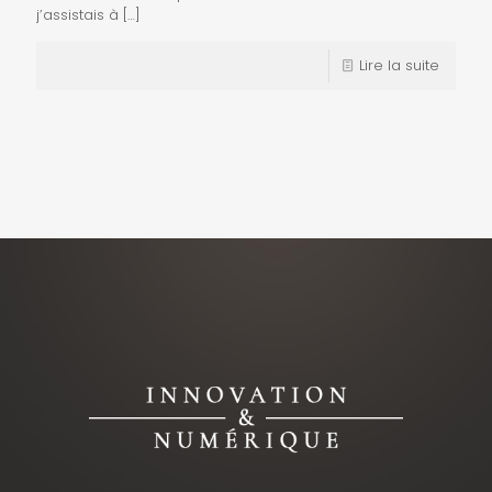
j’assistais à
[…]
Lire la suite